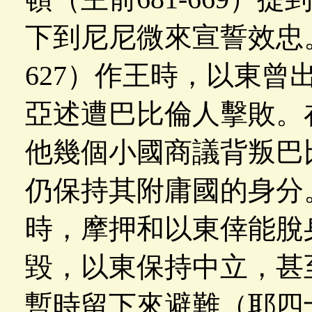
下到尼尼微來宣誓效忠。
627）作王時，以東曾
亞述遭巴比倫人擊敗。在
他幾個小國商議背叛巴
仍保持其附庸國的身分
時，摩押和以東倖能脫身
毀，以東保持中立，甚
暫時留下來避難（耶四