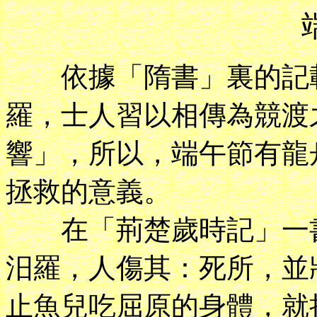
依據「隋書」裏的記載
羅，士人習以相傳為競渡
響」，所以，端午節有龍
拯救的意義。
在「荊楚歲時記」一書
汨羅，人傷其：死所，並
止魚兒吃屈原的身體，就