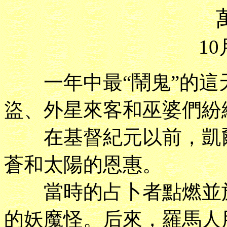
10
一年中最“鬧鬼”的這
盜、外星來客和巫婆們紛
在基督紀元以前，凱爾
蒼和太陽的恩惠。
當時的占卜者點燃並施
的妖魔怪。后來，羅馬人