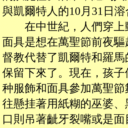
與凱爾特人的10月31日
在中世紀，人們穿上動
面具是想在萬聖節前夜驅
督教代替了凱爾特和羅馬
保留下來了。現在，孩子
种服飾和面具參加萬聖節
往懸挂著用紙糊的巫婆、
口則吊著齜牙裂嘴或是面