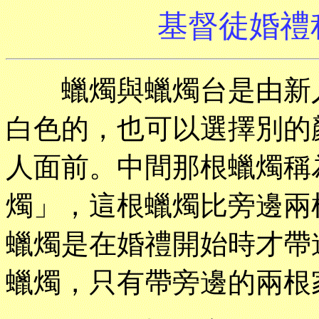
基督徒婚禮
蠟燭與蠟燭台是由新人
白色的，也可以選擇別的
人面前。中間那根蠟燭稱
燭」，這根蠟燭比旁邊兩
蠟燭是在婚禮開始時才帶
蠟燭，只有帶旁邊的兩根