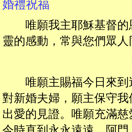
婚禮祝福
唯願我主耶穌基督的恩
靈的感動，常與您們眾人
唯願主賜福今日來到這
對新婚夫婦，願主保守我
出愛的見證。唯願充滿慈
今時直到永永遠遠。阿門