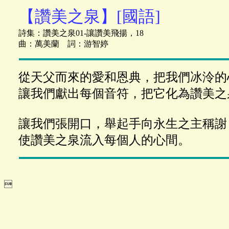
【讚美之泉】[國語]
詩集：讚美之泉01-讓讚美飛揚，18
曲：萬美蘭 詞：游智婷
從天父而來的愛和恩典，把我們冰泠的
讓我們獻出每個音符，把它化為讚美之
讓我們張開口，舉起手向永生之主稱謝
使讚美之泉流入每個人的心間。
