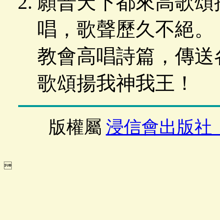
願普天下都來高歌頌
唱，歌聲歷久不絕。
教會高唱詩篇，傳送
歌頌揚我神我王！
版權屬
浸信會出版社
