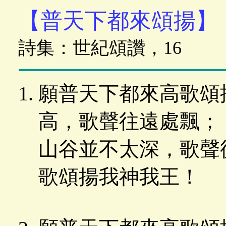
【普天下都來頌揚】
詩集：世紀頌讚，16
願普天下都來高歌頌
高，歌聲往遠處飄；
山谷並不太深，歌聲
歌頌揚我神我王！