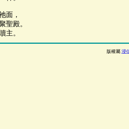
祂面，
聚聖殿。
贖主。
版權屬
浸