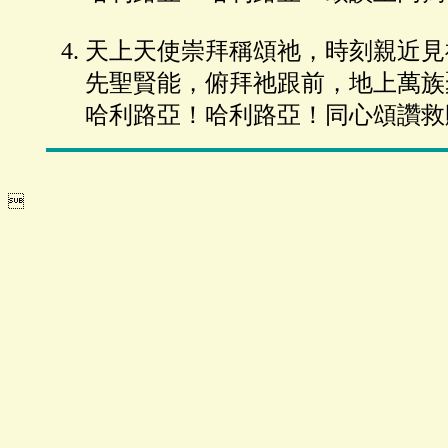
天上天使崇拜稱頌祂，時刻親近見
先聖賢能，俯拜祂跟前，地上萬族
哈利路亞！哈利路亞！同心頌讚救
