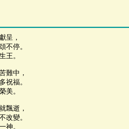
獻呈，
頌不停。
生王。
苦難中，
多祝福。
榮美。
就飄逝，
不改變。
一神。