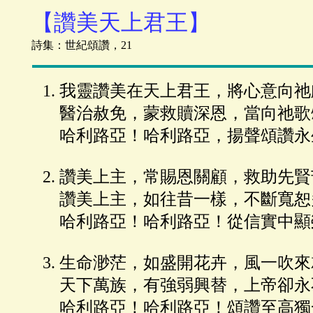
【讚美天上君王】
詩集：世紀頌讚，21
我靈讚美在天上君王，將心意向祂
醫治赦免，蒙救贖深恩，當向祂歌
哈利路亞！哈利路亞，揚聲頌讚永
讚美上主，常賜恩關顧，救助先賢
讚美上主，如往昔一樣，不斷寬恕
哈利路亞！哈利路亞！從信實中顯
生命渺茫，如盛開花卉，風一吹來
天下萬族，有強弱興替，上帝卻永
哈利路亞！哈利路亞！頌讚至高獨