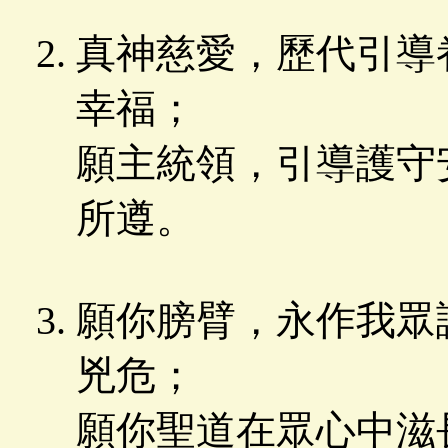
真神慈愛，歷代引導
幸福；
願主統領，引導護守
所遵。
願你膀臂，永作我眾
兇危；
願你聖道在眾心中滋