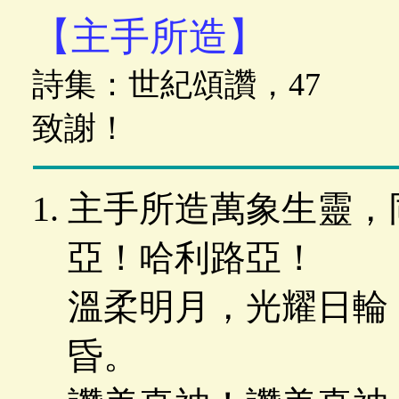
【主手所造】
詩集：世紀頌讚，47 
致謝！
主手所造萬象生靈，
亞！哈利路亞！
溫柔明月，光耀日輪
昏。