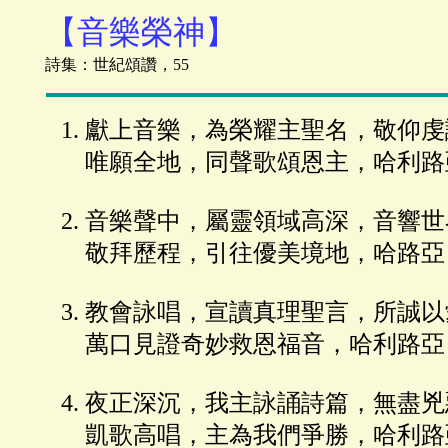
【音樂榮神】
詩集：世紀頌讚，55
獻上音樂，為榮耀主聖名，敬仰虔
唯願全地，同聲歌頌恩主，哈利路
音樂聲中，屬靈領域高深，音響世
敬拜歷程，引往優美境地，哈路亞
教會詠唱，宣讀真理聖言，所誠以
萬口見證奇妙救恩福音，哈利路亞
夜正深沉，我主詠誦詩篇，無盡兇
凱歌高唱，主為我們爭勝，哈利路