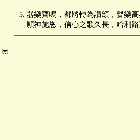
器樂齊鳴，都將轉為讚頌，聲樂高
願神施恩，信心之歌久長，哈利路
