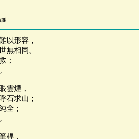
致謝！
難以形容，
世無相同。
救；
。
眼雲煙，
呼石求山；
純全；
。
筆桿，