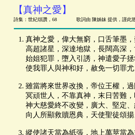
【真神之愛】
詩集：世紀頌讚，68 歌詞由 陳姊妹 提供，謹此
真神之愛，偉大無窮，口舌筆墨，
高超諸星，深達地獄，長闊高深，
始姐犯罪，墮入引誘，神遣愛子拯
使我罪人與神和好，赦免一切罪尤
雖當將來世界改換，帝位王權，過
冥頑世人，不靠真神，末日苦難，
神大慈愛終不改變，廣大、堅定、
向人所顯救贖恩典，天使聖徒頌揚
縱使諸天當為紙張，地上萬莖當為