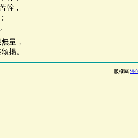
苦幹，
；
。
限無量，
頌揚。
版權屬
浸