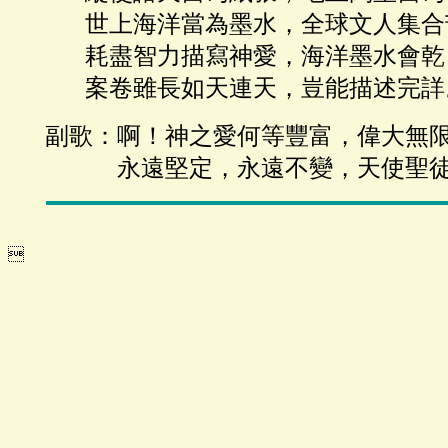
世上海洋當為墨水，全球文人集合
耗盡智力描寫神愛，海洋墨水會乾
案卷雖長如天連天，豈能描述完詳
副歌：啊！神之愛何等豐富，偉大無
永遠堅定，永遠不變，天使聖徒
