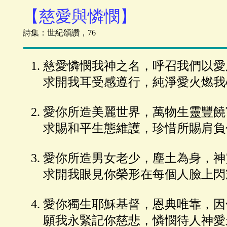
【慈愛與憐憫】
詩集：世紀頌讚，76
慈愛憐憫我神之名，呼召我們以愛
求開我耳受感遵行，純淨愛火燃我
愛你所造美麗世界，萬物生靈豐饒
求賜和平生態維護，珍惜所賜肩負
愛你所造男女老少，塵土為身，神
求開我眼見你榮形在每個人臉上閃
愛你獨生耶穌基督，恩典唯靠，因
願我永緊記你慈悲，憐憫待人神愛