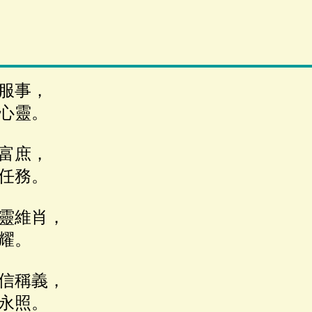
服事，
心靈。
富庶，
任務。
靈維肖，
耀。
信稱義，
永照。