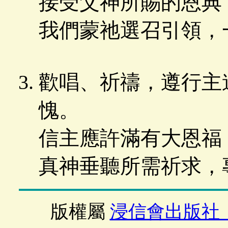
接受父神所賜的恩典
我們蒙祂選召引領，
歡唱、祈禱，遵行主
愧。
信主應許滿有大恩福
真神垂聽所需祈求，
版權屬
浸信會出版社