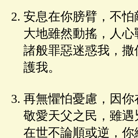
安息在你膀臂，不怕
大地雖然動搖，人心
諸般罪惡迷惑我，撒
護我。
再無懼怕憂慮，因你
敬愛天父之民，雖遇
在世不論順或逆，你