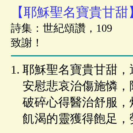
【耶穌聖名寶貴甘甜
詩集：世紀頌讚，109
致謝！
耶穌聖名寶貴甘甜，
安慰悲哀治傷施憐，
破碎心得醫治舒服，
飢渴的靈獲得飽足，