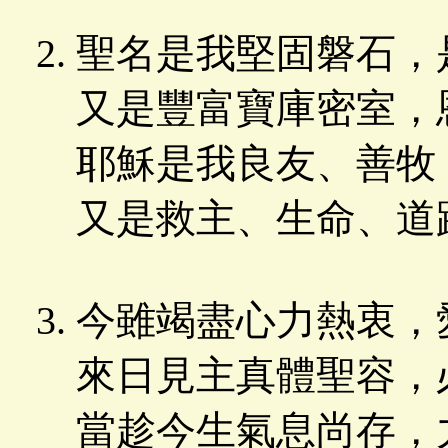
聖名是我堅固磐石，
又是豐富寶庫密室，
耶穌是我良友、善牧
又是救主、生命、道
今雖竭盡心力熱衷，
來日見主真體聖容，
當趁今生氣息尚存，