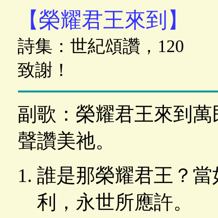
【榮耀君王來到】
詩集：世紀頌讚，120
致謝！
副歌：榮耀君王來到萬
聲讚美祂。
誰是那榮耀君王？當
利，永世所應許。