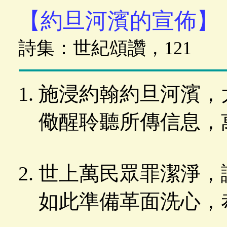
【約旦河濱的宣佈】
詩集：世紀頌讚，121
施浸約翰約旦河濱，
儆醒聆聽所傳信息，
世上萬民眾罪潔淨，
如此準備革面洗心，