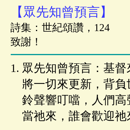
【眾先知曾預言】
詩集：世紀頌讚，124
致謝！
眾先知曾預言：基督
將一切來更新，背負
鈴聲響叮噹，人們高
當祂來，誰會歡迎祂