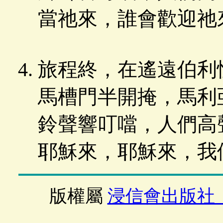
當祂來，誰會歡迎祂
旅程終，在遙遠伯利
馬槽門半開掩，馬利
鈴聲響叮噹，人們高
耶穌來，耶穌來，我
版權屬
浸信會出版社