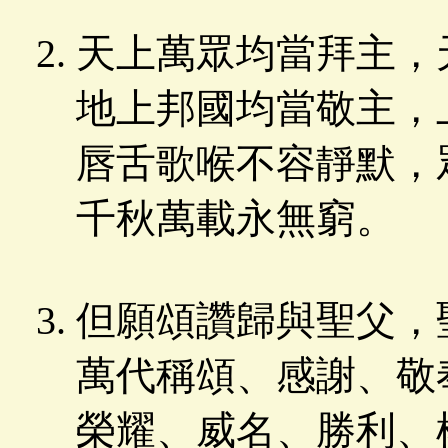
天上萬眾均當拜主，
地上邦國均當敬主，
唇舌歌喉不容靜默，
千秋萬載永無窮。
但願頌讚歸與聖父，
萬代稱頌、感謝、敬
榮耀、威名、勝利、