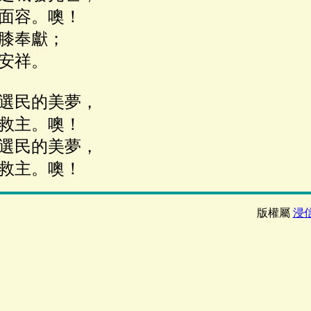
面容。噢！
膝奉獻；
安祥。
選民的美夢，
救主。噢！
選民的美夢，
救主。噢！
版權屬
浸