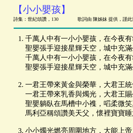
【小小嬰孩】
詩集：世紀頌讚，130 歌詞由 陳姊妹 提供，謹此
千萬人中有一小小嬰孩，在今夜有
聖嬰張手迎接星輝天空，城中充滿
千萬人中有一小小嬰孩，在今夜有
聖嬰張手迎接星輝天空，城中充滿
一君王帶來黃金與榮華，大君王統
一君王帶來乳香與燭光，大君王賜
聖嬰躺臥在馬槽中小襍，㗖柔微笑
馬利亞稱頌讚美天父，懷裡寶寶睡
小小燭光燃亮周圍地方，大能上帝