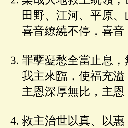
田野、江河、平原、
喜音繚繞不停，喜音
罪孽憂愁全當止息，
我主來臨，使福充溢
主恩深厚無比，主恩
救主治世以真、以惠