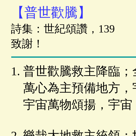
【普世歡騰】
詩集：世紀頌讚，139
致謝！
普世歡騰救主降臨；
萬心為主預備地方，
宇宙萬物頌揚，宇宙
樂哉大地救主統領；