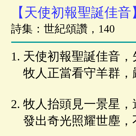
【天使初報聖誕佳音
詩集：世紀頌讚，140
天使初報聖誕佳音，
牧人正當看守羊群，
牧人抬頭見一景星，
發出奇光照耀世塵，