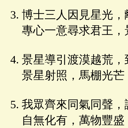
博士三人因見星光，
專心一意尋求君王，
景星導引渡漠越荒，
景星射照，馬棚光芒
我眾齊來同氣同聲，
自無化有，萬物豐盛