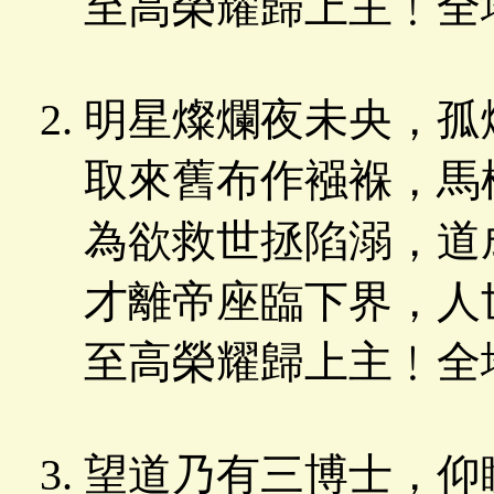
至高榮耀歸上主﹗全
明星燦爛夜未央，孤
取來舊布作襁褓，馬
為欲救世拯陷溺，道
才離帝座臨下界，人
至高榮耀歸上主﹗全
望道乃有三博士，仰