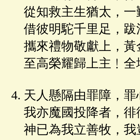
從知救主生猶太，一
借彼明駝千里足，跋
攜來禮物敬獻上，黃
至高榮耀歸上主﹗全
天人懸隔由罪障，罪
我亦魔國投降者，徘
神已為我立善牧，我