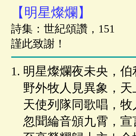
【明星燦爛】
詩集：世紀頌讚，151 歌
謹此致謝！
明星燦爛夜未央，伯
野外牧人見異象，天
天使列隊同歌唱，牧
忽聞綸音頒九霄，宣