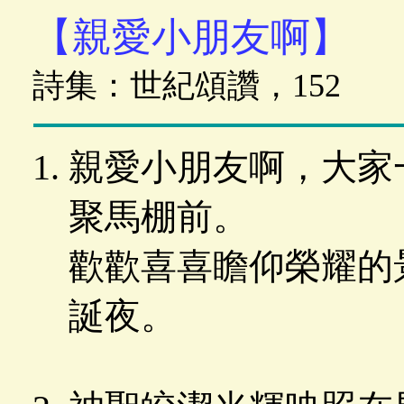
【親愛小朋友啊】
詩集：世紀頌讚，152
親愛小朋友啊，大家
聚馬棚前。
歡歡喜喜瞻仰榮耀的
誕夜。