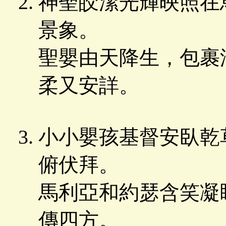
神聖皎潔光輝映照在
景象。
聖嬰由天降生，包裹
柔又安詳。
小小嬰孩基督安臥乾
俯伏拜。
馬利亞和約瑟含笑凝
傳四方。