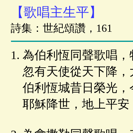
【歌唱主生平】
詩集：世紀頌讚，161
為伯利恆同聲歌唱，
忽有天使從天下降，
伯利恆城昔日榮光，
耶穌降世，地上平安