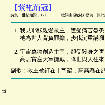
【紫袍荊冠】
詩集：世紀頌讚，171 歌詞由 陳姊妹 提供，謹此
我見耶穌親愛救主，遭受痛苦憂患
祂為世人背負罪擔，步伐沉重蹣跚
宇宙萬物創造主宰，卻受殺身之害
高居寶座天軍擁戴，降世與人往來
副歌：救主被釘在十字架，高高懸在
