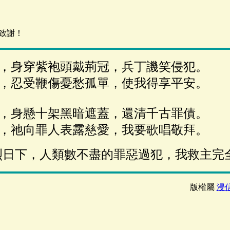
致謝！
，身穿紫袍頭戴荊冠，兵丁譏笑侵犯。
，忍受鞭傷憂愁孤單，使我得享平安。
，身懸十架黑暗遮蓋，還清千古罪債。
，祂向罪人表露慈愛，我要歌唱敬拜。
烈日下，人類數不盡的罪惡過犯，我救主完
版權屬
浸