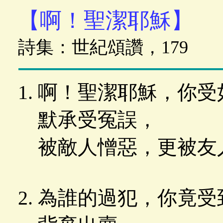
【啊！聖潔耶穌】
詩集：世紀頌讚，179
啊！聖潔耶穌，你受
默承受冤誤，
被敵人憎惡，更被友
為誰的過犯，你竟受