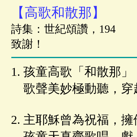
【高歌和散那】
詩集：世紀頌讚，194
致謝！
孩童高歌「和散那」
歌聲美妙極動聽，穿
主耶穌曾為祝福，擁
孩童天真齊歌唱，獻