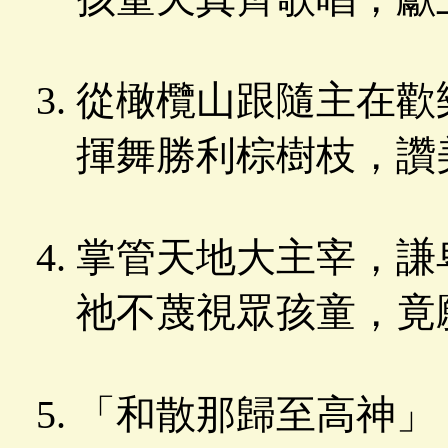
從橄欖山跟隨主在歡
揮舞勝利棕樹枝，讚
掌管天地大主宰，謙
祂不蔑視眾孩童，竟
「和散那歸至高神」