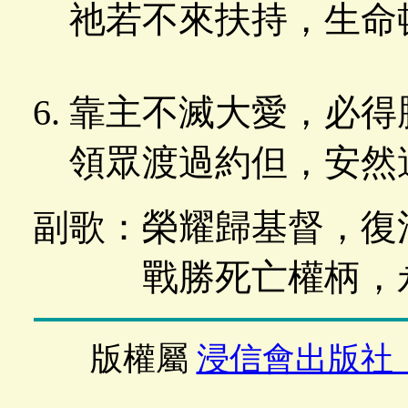
祂若不來扶持，生命
靠主不滅大愛，必得
領眾渡過約但，安然
副歌：榮耀歸基督，復
戰勝死亡權柄，永
版權屬
浸信會出版社