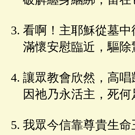
看啊！主耶穌從墓中
滿懷安慰臨近，驅除
讓眾教會欣然，高唱
因祂乃永活主，死何
我眾今信靠尊貴生命