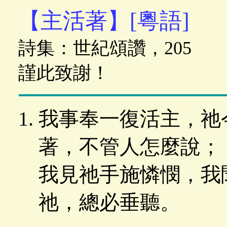
【主活著】[粵語]
詩集：世紀頌讚，205 歌詞
謹此致謝！
我事奉一復活主，祂
著，不管人怎麼說；
我見祂手施憐憫，我
祂，總必垂聽。