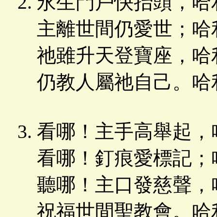
永生門戶快抬頭，哈
主離世間仍愛世；哈
祂雖升天登寶座，哈
仍教人屬祂自己。哈
看哪！主手高舉起，
看哪！釘痕愛標記；
聽哪！主口發慈聲，
祝福世間聖教會。哈