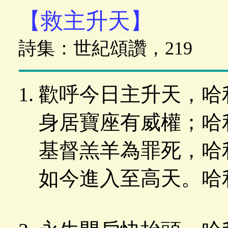
【救主升天】
詩集：世紀頌讚，219
歡呼今日主升天，哈
身居寶座有威權；哈
基督羔羊為罪死，哈
如今進入至高天。哈