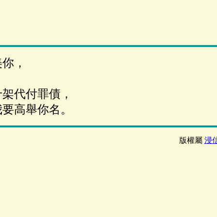
美你，
。
十架代付罪債，
我要高舉你名。
版權屬
浸