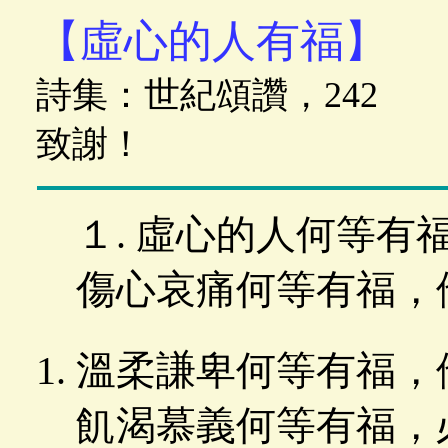
【虛心的人有福】
詩集：世紀頌讚，242
致謝！
１. 虛心的人何等
傷心哀痛何等有福，
溫柔謙卑何等有福，
飢渴慕義何等有福，