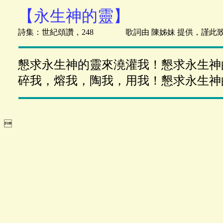
【永生神的靈】
詩集：世紀頌讚，248 歌詞由 陳姊妹 提供，謹此
懇求永生神的靈來澆灌我！懇求永生神
碎我，熔我，陶我，用我！懇求永生神
