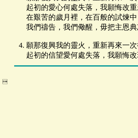
起初的愛心何處失落，我願悔改重
在艱苦的歲月裡，在百般的試煉中
我們禱告，我們儆醒，毋把主恩典
願那復興我的靈火，重新再來一次
起初的信望愛何處失落，我願悔改
