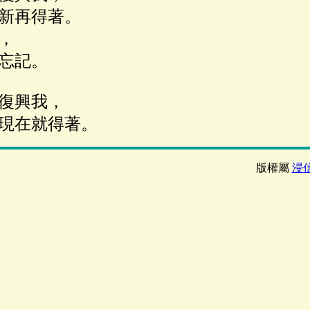
新再得著。
，
忘記。
復興我，
現在就得著。
版權屬
浸