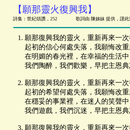
【願那靈火復興我】
詩集：世紀頌讚，252 歌詞由 陳姊妹 提供，謹此
願那復興我的靈火，重新再來一次
起初的信心何處失落，我願悔改重
在明媚的春光裡，在幸福的生活中
我們陶醉，我們歡樂，早把主恩典
願那復興我的靈火，重新再來一次
起初的希望何處失落，我願悔改重
在穩妥的事業裡，在迷人的笑聲中
我們遊戲，我們沉迷，早把主恩典
願那復興我的靈火，重新再來一次