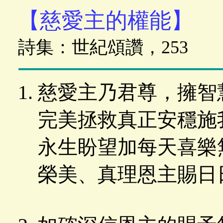
【慈愛主的權能】
詩集：世紀頌讚，253
慈愛主乃君尊，擁智
完美拯救真正安穩施
永生盼望加每天喜樂
榮美、真理恩主賜日