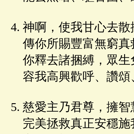
神啊，使我甘心去散
傳你所賜豐富無窮真
你釋去諸捆縛，眾生
容我高興歡呼、讚頌
慈愛主乃君尊，擁智
完美拯救真正安穩施