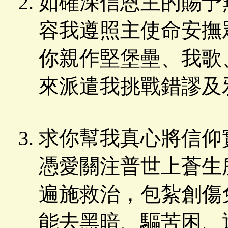
如確深信恩主的賜予
容我遵照主使命安撫
你親作堅堡壘、我歌
來派遣我挑戰錯謬及
求你幫我真心將信仰
憑愛關注普世上蒼生
遍施救治，包紮創傷
能去黑暗、驅苦困、