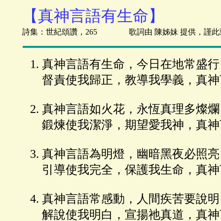
【真神言語有生命】
詩集：世紀頌讚，265 歌詞由 陳姊妹 提供，謹此
真神言語有生命，今日在地常盛行
督責使我歸正，教導我學義，真神
真神言語如火花，永恆真理多燦爛
鍛煉使我潔淨，期望愛我神，真神
真神言語為明燈，幽暗黑夜必照亮
引導使我完全，保護我生命，真神
真神言語常感動，人間疾苦要說明
解說使我明白，宣揚祂真道，真神