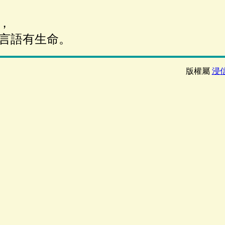
，
言語有生命。
版權屬
浸