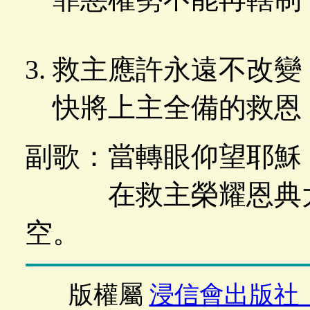
救主應許永遠不改變
快將上主全備的救恩
副歌：當轉眼仰望耶穌
在救主榮耀恩典大
空。
版權屬
浸信會出版社