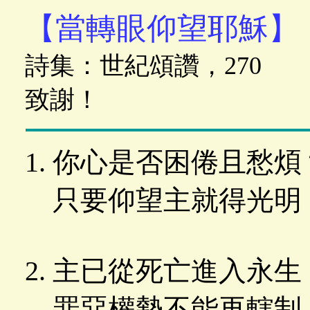
【當轉眼仰望耶穌】
詩集：世紀頌讚，270
致謝！
你心是否困倦且愁煩
只要仰望主就得光明
主已從死亡進入永生
罪惡權勢不能再轄制