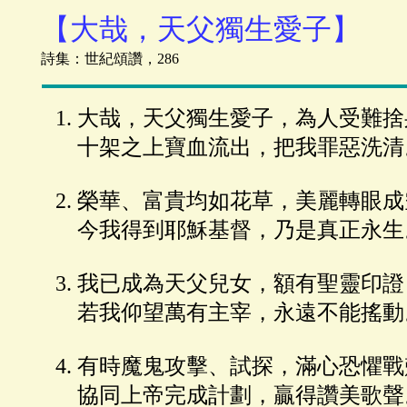
【大哉，天父獨生愛子】
詩集：世紀頌讚，286
大哉，天父獨生愛子，為人受難捨
十架之上寶血流出，把我罪惡洗清
榮華、富貴均如花草，美麗轉眼成
今我得到耶穌基督，乃是真正永生
我已成為天父兒女，額有聖靈印證
若我仰望萬有主宰，永遠不能搖動
有時魔鬼攻擊、試探，滿心恐懼戰
協同上帝完成計劃，贏得讚美歌聲