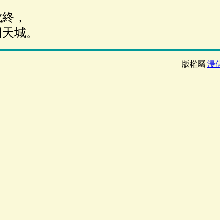
成終，
天城。
版權屬
浸