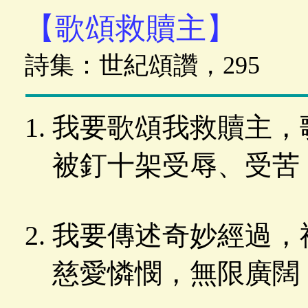
【歌頌救贖主】
詩集：世紀頌讚，295
我要歌頌我救贖主，
被釘十架受辱、受苦
我要傳述奇妙經過，
慈愛憐憫，無限廣闊