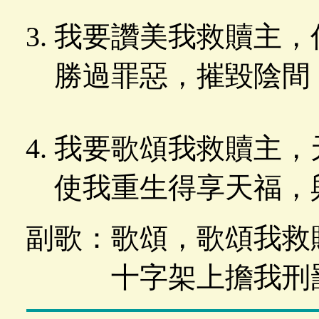
我要讚美我救贖主，
勝過罪惡，摧毀陰間
我要歌頌我救贖主，
使我重生得享天福，
副歌：歌頌，歌頌我救
十字架上擔我刑罰