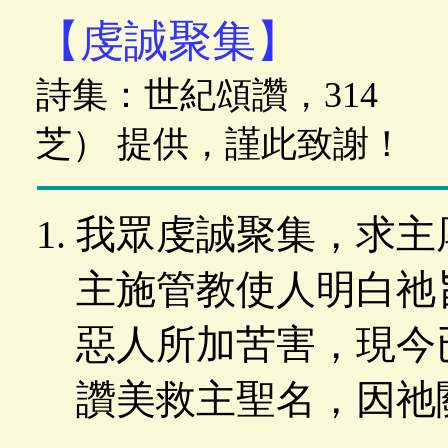
【虔誠聚集】
詩集：世紀頌讚，314 
芝） 提供，謹此致謝！
我眾虔誠聚集，求主
主施管教使人明白祂
惡人所加苦害，現今
讚美救主聖名，因祂