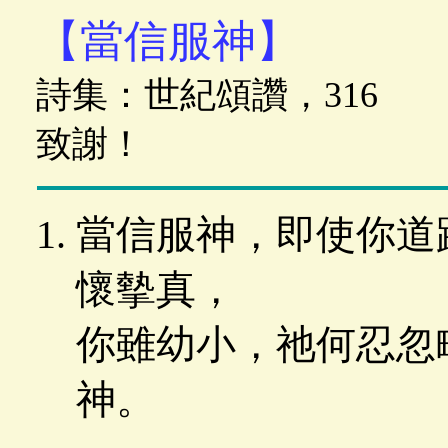
【當信服神】
詩集：世紀頌讚，316
致謝！
當信服神，即使你道
懷摰真，
你雖幼小，祂何忍忽
神。