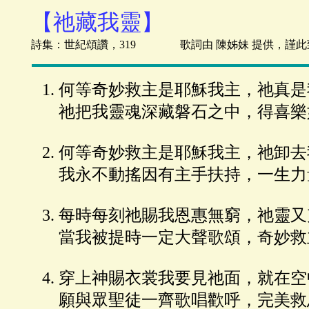
【祂藏我靈】
詩集：世紀頌讚，319 歌詞由 陳姊妹 提供，謹此
何等奇妙救主是耶穌我主，祂真是
祂把我靈魂深藏磐石之中，得喜樂
何等奇妙救主是耶穌我主，祂卸去
我永不動搖因有主手扶持，一生力
每時每刻祂賜我恩惠無窮，祂靈又
當我被提時一定大聲歌頌，奇妙救
穿上神賜衣裳我要見祂面，就在空
願與眾聖徒一齊歌唱歡呼，完美救