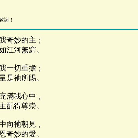
致謝！
我奇妙的主；
如江河無窮。
我一切重擔；
量是祂所賜。
充滿我心中，
主配得尊崇。
中向祂朝見，
恩奇妙的愛。