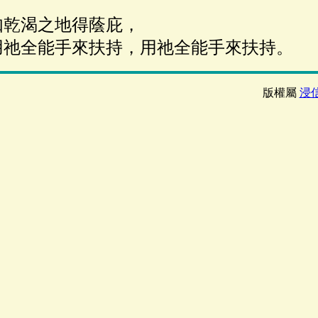
如乾渴之地得蔭庇，
全能手來扶持，用祂全能手來扶持。
版權屬
浸