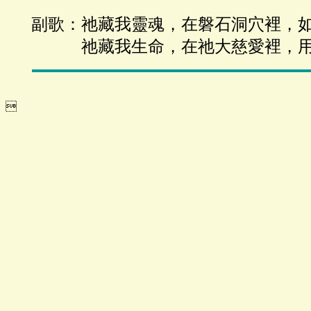
副歌：祂藏我靈魂，在磐石洞穴裡，
祂藏我生命，在祂大慈愛裡，用祂
