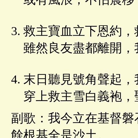
救主寶血立下恩約，
雖然良友盡都離開，
末日聽見號角聲起，
穿上救主雪白義袍，
副歌：我今立在基督磐
餘根基全是沙土。