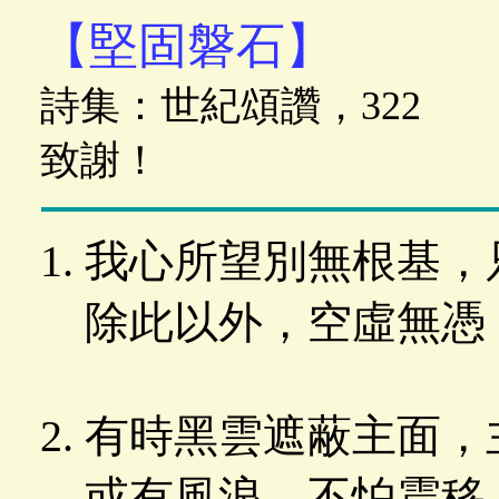
【堅固磐石】
詩集：世紀頌讚，322
致謝！
我心所望別無根基，
除此以外，空虛無憑
有時黑雲遮蔽主面，
或有風浪，不怕震移