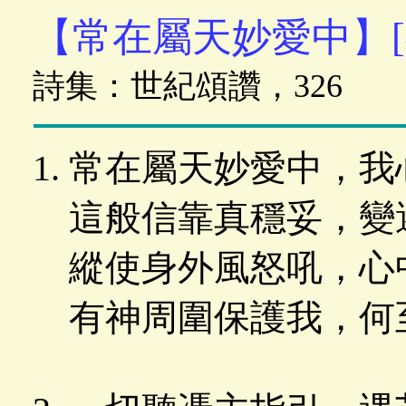
【常在屬天妙愛中】[
詩集：世紀頌讚，326
常在屬天妙愛中，我
這般信靠真穩妥，變
縱使身外風怒吼，心
有神周圍保護我，何