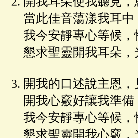
開我耳朵使我聽見，
當此佳音蕩漾我耳中
我今安靜專心等候，
懇求聖靈開我耳朵，
開我的口述說主恩，
開我心竅好讓我準備
我今安靜專心等候，
懇求聖靈開我心竅，