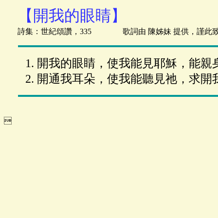
【開我的眼睛】
詩集：世紀頌讚，335 歌詞由 陳姊妹 提供，謹此
開我的眼睛，使我能見耶穌，能親
開通我耳朵，使我能聽見祂，求開
