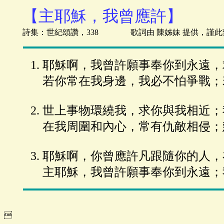
【主耶穌，我曾應許】
詩集：世紀頌讚，338 歌詞由 陳姊妹 提供，謹此
耶穌啊，我曾許願事奉你到永遠，
若你常在我身邊，我必不怕爭戰；
世上事物環繞我，求你與我相近；
在我周圍和內心，常有仇敵相侵；
耶穌啊，你曾應許凡跟隨你的人，
主耶穌，我曾許願事奉你到永遠；
