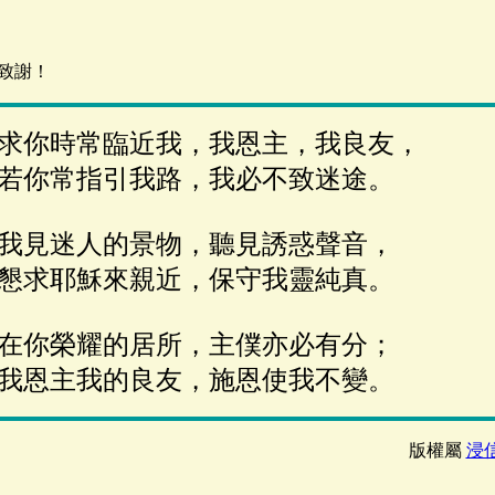
致謝！
求你時常臨近我，我恩主，我良友，
若你常指引我路，我必不致迷途。
我見迷人的景物，聽見誘惑聲音，
懇求耶穌來親近，保守我靈純真。
在你榮耀的居所，主僕亦必有分；
我恩主我的良友，施恩使我不變。
版權屬
浸