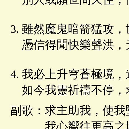
雖然魔鬼暗箭猛攻，
憑信得聞快樂聲洪，
我必上升穹蒼極境，
如今我靈祈禱不停，
副歌：求主助我，使我
我心嚮往更高之地